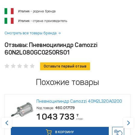
Италия
- родина бренда
Италия
- страна производитель
Смотреть все товары бренда
Отзывы: Пневмоцилиндр Camozzi
60N2L080GC0250RS01
Оставьте первый отзыв
Похожие товары
Пневмоцилиндр Camozzi 40M2L320A0200
Код товара:
460.017179
1 043 733
₸
с НДС
В КОРЗИНУ