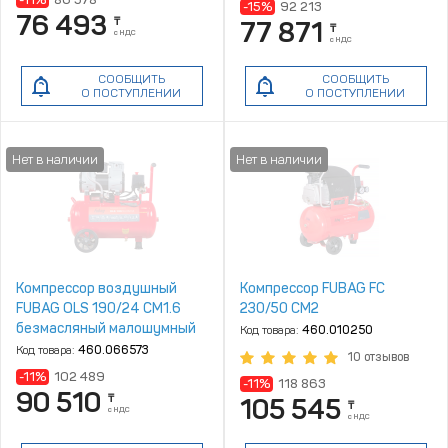
-15%
92 213
76 493
₸
77 871
₸
с НДС
с НДС
СООБЩИТЬ
СООБЩИТЬ
О ПОСТУПЛЕНИИ
О ПОСТУПЛЕНИИ
Компрессор воздушный
Компрессор FUBAG FC
FUBAG OLS 190/24 CM1.6
230/50 CM2
безмасляный малошумный
Код товара:
460.010250
Код товара:
460.066573
10 отзывов
-11%
102 489
-11%
118 863
90 510
₸
105 545
₸
с НДС
с НДС