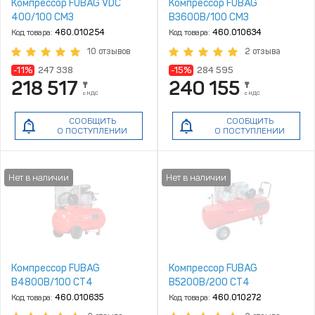
Компрессор FUBAG VDC
Компрессор FUBAG
400/100 CM3
B3600B/100 CM3
Код товара:
460.010254
Код товара:
460.010634
10 отзывов
2 отзыва
-11%
247 338
-15%
284 595
218 517
240 155
₸
₸
с НДС
с НДС
СООБЩИТЬ
СООБЩИТЬ
О ПОСТУПЛЕНИИ
О ПОСТУПЛЕНИИ
Компрессор FUBAG
Компрессор FUBAG
B4800B/100 СТ4
B5200B/200 СТ4
Код товара:
460.010635
Код товара:
460.010272