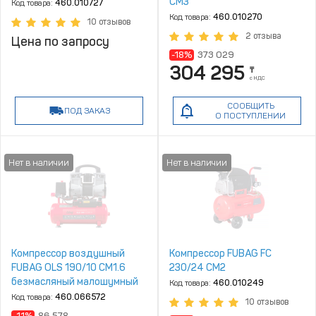
СM3
Код товара:
460.010727
Код товара:
460.010270
10 отзывов
2 отзыва
Цена по запросу
-18%
373 029
304 295
₸
с НДС
СООБЩИТЬ
ПОД ЗАКАЗ
О ПОСТУПЛЕНИИ
Компрессор воздушный
Компрессор FUBAG FC
FUBAG OLS 190/10 CM1.6
230/24 CM2
безмасляный малошумный
Код товара:
460.010249
Код товара:
460.066572
10 отзывов
-11%
86 578