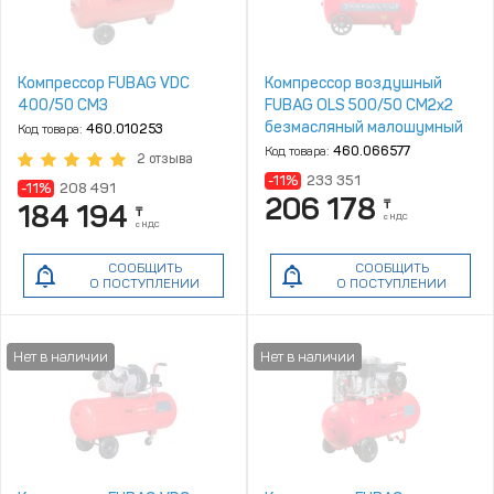
Компрессор FUBAG VDC
Компрессор воздушный
400/50 CM3
FUBAG OLS 500/50 CM2х2
безмасляный малошумный
Код товара:
460.010253
Код товара:
460.066577
2 отзыва
-11%
233 351
-11%
208 491
206 178
₸
184 194
₸
с НДС
с НДС
СООБЩИТЬ
СООБЩИТЬ
О ПОСТУПЛЕНИИ
О ПОСТУПЛЕНИИ