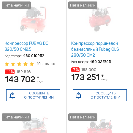
Компрессор FUBAG DC
Компрессор поршневой
320/50 CM2.5
безмасляный Fubag OLS
280/50 CM2
Код товара:
460.010252
Код товара:
460.025705
10 отзывов
-7%
188 000
-11%
162 616
173 251
₸
143 702
₸
с НДС
с НДС
СООБЩИТЬ
СООБЩИТЬ
О ПОСТУПЛЕНИИ
О ПОСТУПЛЕНИИ