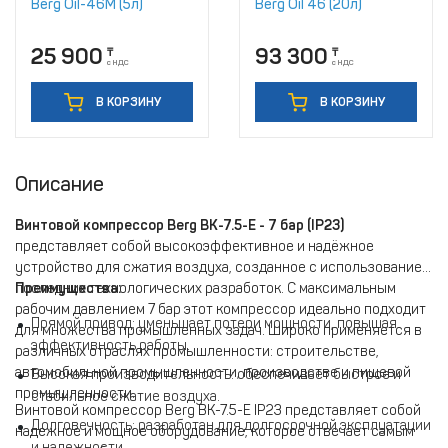
Berg Oil-46M (5л)
Berg Oil 46 (20л)
25 900
93 300
₸
₸
с НДС
с НДС
В КОРЗИНУ
В КОРЗИНУ
Описание
Винтовой компрессор Berg ВК-7.5-E - 7 бар (IP23)
представляет собой высокоэффективное и надёжное
устройство для сжатия воздуха, созданное с использованием
последних технологических разработок. С максимальным
Преимущества:
рабочим давлением 7 бар этот компрессор идеально подходит
Прямой привод: уменьшает потери мощности, повышая
для множества промышленных задач. Широко применяется в
эффективность работы.
различных отраслях промышленности: строительстве,
автомобильной промышленности, производстве и пищевой
Высокая производительность: обеспечивает быстрое и
промышленности.
стабильное сжатие воздуха.
Винтовой компрессор Berg ВК-7.5-E IP23 представляет собой
Долговечность: разработан для долгосрочной эксплуатации
надежное и мощное оборудование, которое отвечает самым
и надежности.