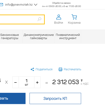
Обработка заявок
info@pnevmoteh.kz
пн-пт 09:00-20:00, сб-вс 11:00-20:00
Войти
Корзина
Бензиновые
Динамометрические
Пневматический
генераторы
гайковерты
инструмент
Поделиться
Распечатать
3
2 312 053
₸
с НДС
шт
зать
Запросить КП