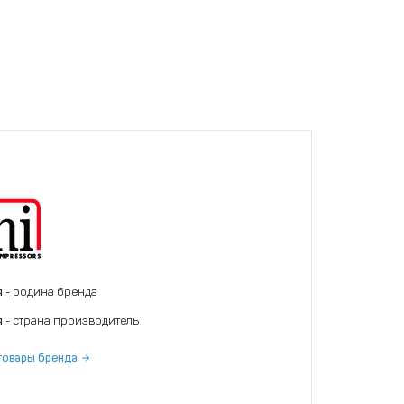
я
- родина бренда
я
- страна производитель
товары бренда