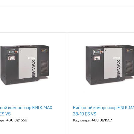
вой компрессор FINI K‑MAX
Винтовой компрессор FINI K‑M
 ES VS
38‑10 ES VS
ара:
460.021556
Код товара:
460.021557