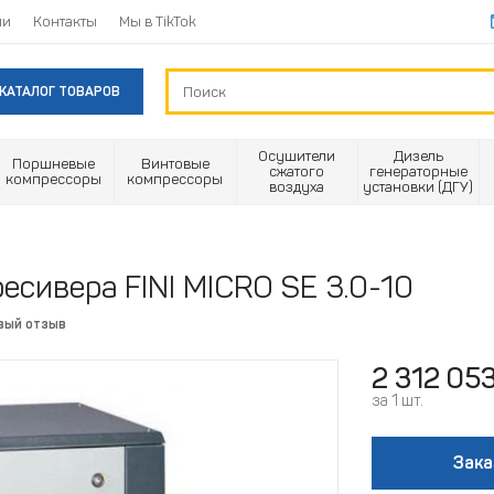
ии
Контакты
Мы в TikTok
КАТАЛОГ ТОВАРОВ
Осушители
Дизель
Поршневые
Винтовые
сжатого
генераторные
компрессоры
компрессоры
воздуха
установки (ДГУ)
есивера FINI MICRO SE 3.0-10
вый отзыв
2 312 05
за 1 шт.
Зака