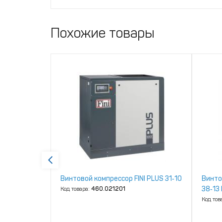
Похожие товары
NI K‑MAX
Винтовой компрессор FINI PLUS 31‑10
Винто
38‑13
Код товара:
460.021201
Код тов