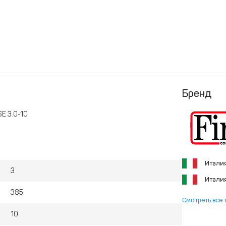
Бренд
E 3.0-10
Итали
3
Итали
385
Смотреть все 
10