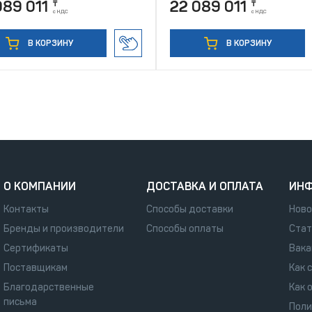
089 011
22 089 011
₸
₸
с НДС
с НДС
В КОРЗИНУ
В КОРЗИНУ
О КОМПАНИИ
ДОСТАВКА И ОПЛАТА
ИН
Контакты
Способы доставки
Ново
Бренды и производители
Способы оплаты
Стат
Сертификаты
Вака
Поставщикам
Как 
Благодарственные
Как 
письма
Поли