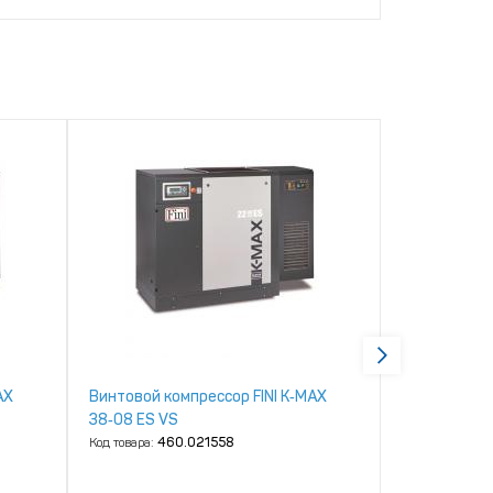
AX
Винтовой компрессор FINI K‑MAX
Винтовой ко
38‑08 ES VS
38‑08 ES
Код товара:
460.021558
Код товара:
46