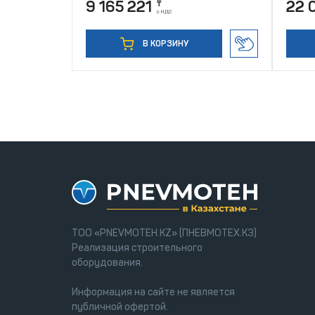
9 165 221
22 
₸
с НДС
В КОРЗИНУ
ТОО «PNEVMOTEH.KZ» (ПНЕВМОТЕХ.КЗ)
Реализация строительного
оборудования.
Информация на сайте не является
публичной офертой.