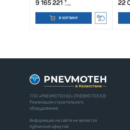
9 165 221
22 
₸
с НДС
В КОРЗИНУ
ТОО «PNEVMOTEH.KZ» (ПНЕВМОТЕХ.КЗ)
Реализация строительного
оборудования.
Информация на сайте не является
публичной офертой.