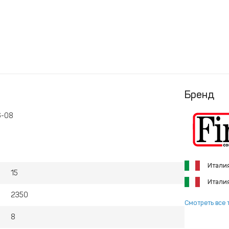
Бренд
6-08
Итали
15
Итали
2350
Смотреть все 
8