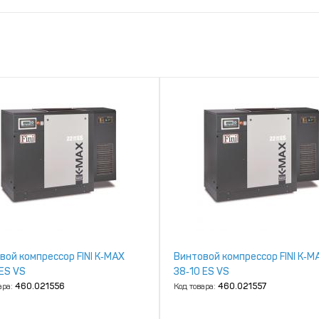
вой компрессор FINI K‑MAX
Винтовой компрессор FINI K‑M
 ES VS
38‑10 ES VS
ара:
460.021556
Код товара:
460.021557