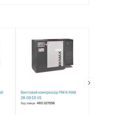
AX
Винтовой компрессор FINI K‑MAX
Винтовой ко
38‑08 ES VS
38‑08 ES
Код товара:
460.021558
Код товара:
46