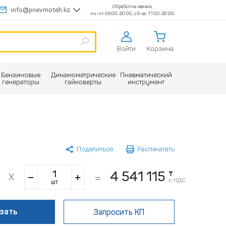
Обработка заявок
info@pnevmoteh.kz
пн-пт 09:00-20:00, сб-вс 11:00-20:00
Войти
Корзина
Бензиновые
Динамометрические
Пневматический
генераторы
гайковерты
инструмент
Поделиться
Распечатать
4 541 115
₸
с НДС
шт
зать
Запросить КП