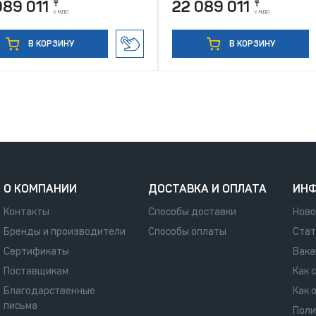
089 011
22 089 011
₸
₸
с НДС
с НДС
В КОРЗИНУ
В КОРЗИНУ
О КОМПАНИИ
ДОСТАВКА И ОПЛАТА
ИН
Контакты
Способы доставки
Ново
Бренды и производители
Способы оплаты
Стат
Сертификаты
Вака
Поставщикам
Как 
Благодарственные
Как 
письма
Поли