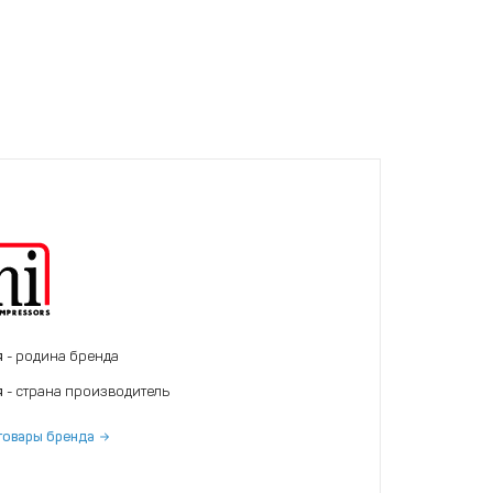
я
- родина бренда
я
- страна производитель
товары бренда