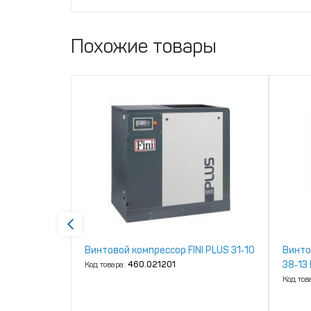
Похожие товары
NI K‑MAX
Винтовой компрессор FINI PLUS 31‑10
Винто
38‑13
Код товара:
460.021201
Код тов