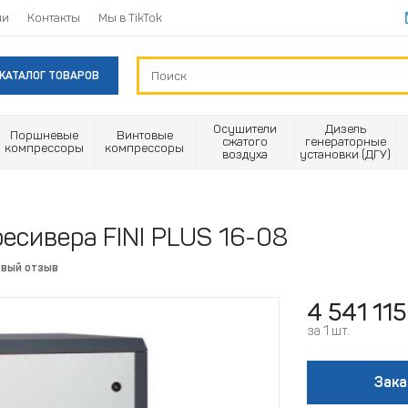
ии
Контакты
Мы в TikTok
КАТАЛОГ ТОВАРОВ
Осушители
Дизель
Поршневые
Винтовые
сжатого
генераторные
компрессоры
компрессоры
воздуха
установки (ДГУ)
есивера FINI PLUS 16-08
рвый отзыв
4 541 115
за 1 шт.
Зака