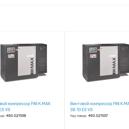
вой компрессор FINI K‑MAX
Винтовой компрессор FINI K‑M
 ES VS
38‑10 ES VS
ара:
460.021556
Код товара:
460.021557