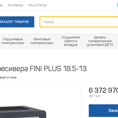
ии
Контакты
Мы в TikTok
КАТАЛОГ ТОВАРОВ
Осушители
Дизель
Поршневые
Винтовые
сжатого
генераторные
компрессоры
компрессоры
воздуха
установки (ДГУ)
есивера FINI PLUS 18.5-13
рвый отзыв
6 372 97
за 1 шт.
Зака