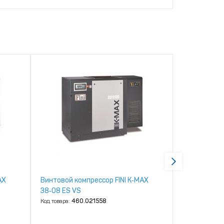
AX
Винтовой компрессор FINI K‑MAX
Винтовой ко
38‑08 ES VS
38‑08 ES
Код товара:
460.021558
Код товара:
46