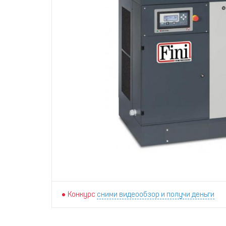
Конкурс
сними видеообзор и получи деньги