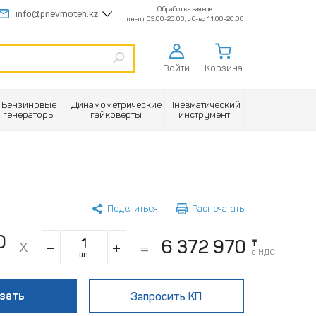
Обработка заявок
info@pnevmoteh.kz
пн-пт 09:00-20:00, сб-вс 11:00-20:00
Войти
Корзина
Бензиновые
Динамометрические
Пневматический
генераторы
гайковерты
инструмент
Поделиться
Распечатать
0
6 372 970
₸
с НДС
шт
зать
Запросить КП