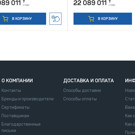
089 011
22 089 011
₸
₸
с НДС
с НДС
В КОРЗИНУ
В КОРЗИНУ
О КОМПАНИИ
ДОСТАВКА И ОПЛАТА
ИН
Контакты
Способы доставки
Ново
Бренды и производители
Способы оплаты
Стат
Сертификаты
Вака
Поставщикам
Как 
Благодарственные
Как 
письма
Поли