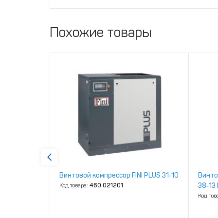
Похожие товары
NI K‑MAX
Винтовой компрессор FINI PLUS 31‑10
Винто
38‑13
Код товара:
460.021201
Код тов