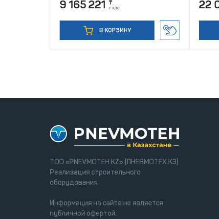
9 165 221
22 
₸
с НДС
В КОРЗИНУ
ТОО «PNEVMOTEH.KZ» (ПНЕВМОТЕХ.КЗ)
Реализация строительного
оборудования.
Информация на сайте не является
публичной офертой.