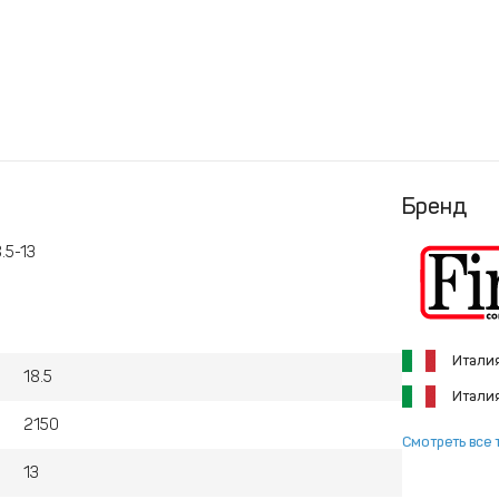
Бренд
.5-13
Итали
18.5
Итали
2150
Смотреть все 
13