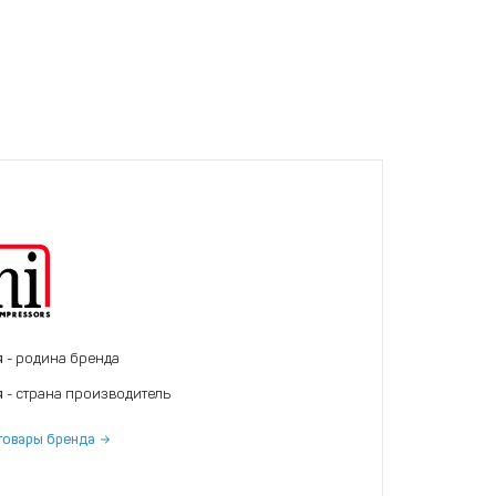
я
- родина бренда
я
- страна производитель
товары бренда