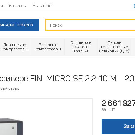
ии
Контакты
Мы в TikTok
КАТАЛОГ ТОВАРОВ
Осушители
Дизель
Поршневые
Винтовые
сжатого
генераторные
компрессоры
компрессоры
воздуха
установки (ДГУ)
сивере FINI MICRO SE 2.2-10 M - 2
рвый отзыв
2 661 82
за 1 шт.
Зака