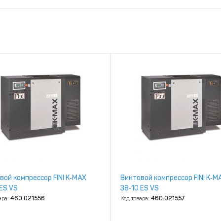
вой компрессор FINI K‑MAX
Винтовой компрессор FINI K‑M
 ES VS
38‑10 ES VS
ара:
460.021556
Код товара:
460.021557