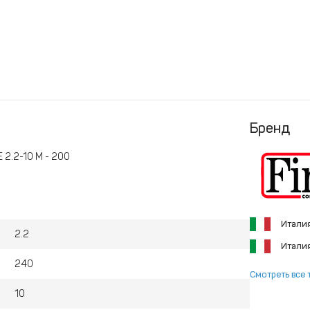
Бренд
 2.2-10 M - 200
Итали
2.2
Итали
240
Смотреть все 
10