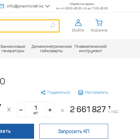
Обработка заявок
info@pnevmoteh.kz
пн-пт 09:00-20:00, сб-вс 11:00-20:00
Войти
Корзина
Бензиновые
Динамометрические
Пневматический
генераторы
гайковерты
инструмент
00
Поделиться
Распечатать
7
2 661 827
₸
с НДС
шт
зать
Запросить КП