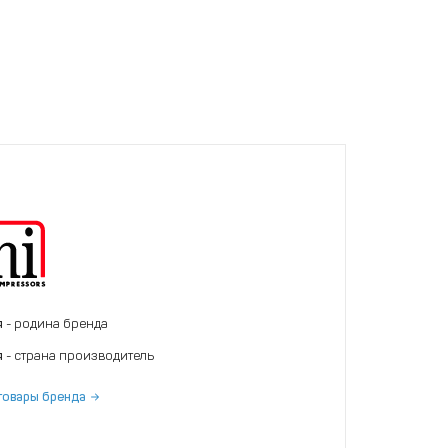
я
- родина бренда
я
- страна производитель
товары бренда