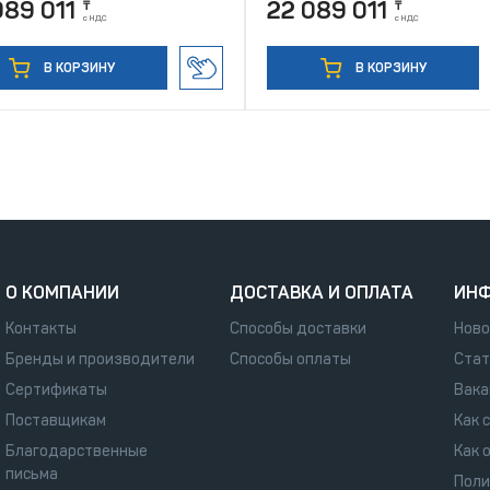
089 011
22 089 011
₸
₸
с НДС
с НДС
В КОРЗИНУ
В КОРЗИНУ
О КОМПАНИИ
ДОСТАВКА И ОПЛАТА
ИН
Контакты
Способы доставки
Ново
Бренды и производители
Способы оплаты
Стат
Сертификаты
Вака
Поставщикам
Как 
Благодарственные
Как 
письма
Поли