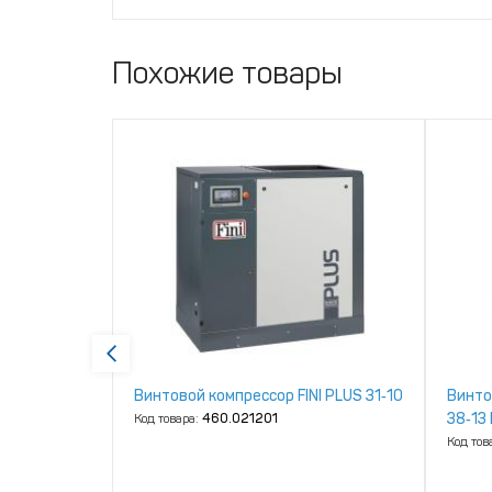
Похожие товары
NI K‑MAX
Винтовой компрессор FINI PLUS 31‑10
Винто
38‑13
Код товара:
460.021201
Код тов