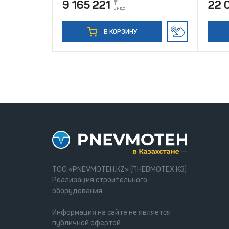
9 165 221
22 
₸
с НДС
В КОРЗИНУ
ТОО «PNEVMOTEH.KZ» (ПНЕВМОТЕХ.КЗ)
Реализация строительного
оборудования.
Информация на сайте не является
публичной офертой.