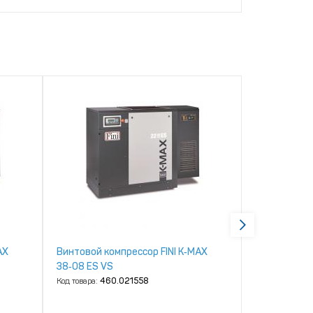
AX
Винтовой компрессор FINI K‑MAX
Винтовой ко
38‑08 ES VS
38‑08 ES
Код товара:
460.021558
Код товара:
46