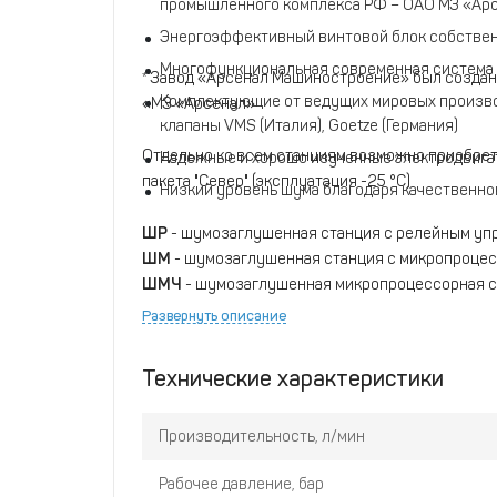
промышленного комплекса РФ – ОАО МЗ «Ар
Энергоэффективный винтовой блок собствен
Многофункциональная современная система
* Завод «Арсенал Машиностроение» был создан
Комплектующие от ведущих мировых производ
«МЗ «Арсенал»
клапаны VMS (Италия), Goetze (Германия)
Отдельно ко всем станциям возможно приобрет
Надежные и хорошо изученные электродвигат
пакета "Север" (эксплуатация -25 °C)
Низкий уровень шума благодаря качественн
ШР
- шумозаглушенная станция с релейным уп
ШМ
- шумозаглушенная станция с микропроце
​ШМЧ
- шумозаглушенная микропроцессорная с
Развернуть описание
Технические характеристики
Производительность, л/мин
Рабочее давление, бар