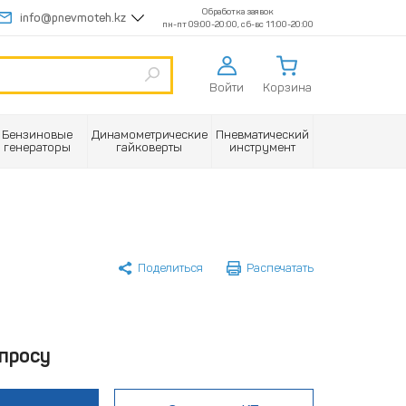
Обработка заявок
info@pnevmoteh.kz
пн-пт 09:00-20:00, сб-вс 11:00-20:00
Войти
Корзина
Бензиновые
Динамометрические
Пневматический
генераторы
гайковерты
инструмент
Поделиться
Распечатать
просу