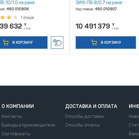
В‑10/1,0 на раме
ЗИФ‑ПВ‑8/0,7 на раме
ара:
460.010906
Код товара:
460.010907
1 отзыв
739 632
10 491 379
₸
₸
с НДС
с НДС
В КОРЗИНУ
В КОРЗИНУ
О КОМПАНИИ
ДОСТАВКА И ОПЛАТА
ИН
Контакты
Способы доставки
Ново
Бренды и производители
Способы оплаты
Стат
Сертификаты
Вака