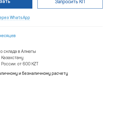
зать
Запросить КП
ерез WhatsApp
 месяцев
о склада в Алматы
 Казахстану
 России: от 600 KZT
аличному и безналичному расчету