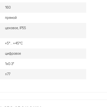
160
прямой
цеховое, IP55
+5°... +45°С
цифровое
1хG 3"
≤77