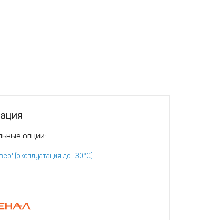
тация
ьные опции:
вер" (эксплуатация до -30°С)