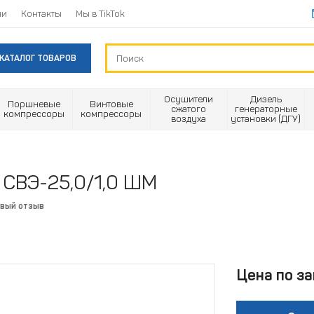
ии
Контакты
Мы в TikTok
КАТАЛОГ ТОВАРОВ
Осушители
Дизель
Поршневые
Винтовые
сжатого
генераторные
компрессоры
компрессоры
воздуха
установки (ДГУ)
 СВЭ-25,0/1,0 ШМ
рвый отзыв
Цена по за