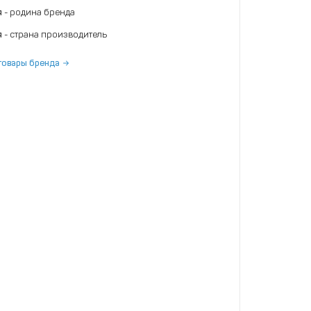
я
- родина бренда
я
- страна производитель
товары бренда