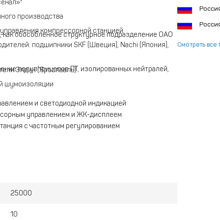
сенал»*
Росси
ного производства
Росси
 управления компрессорной станцией
, как обособленное структурное подразделение ОАО
Смотреть все 
ителей: подшипники SKF (Швеция), Nachi (Япония),
ение полупприцепов ПТ, изолированных нейтралей,
ели Элдин (Ярославль)
ой шумоизоляции
равлением и светодиодной индикацией
ссорным управлением и ЖК-дисплеем
танция с частотным регулированием
25000
10