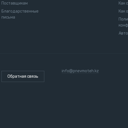
Поставщикам
Как 
Благодарственные
Как 
письма
Поли
конф
Авт
info@pnevmoteh.kz
Обратная связь