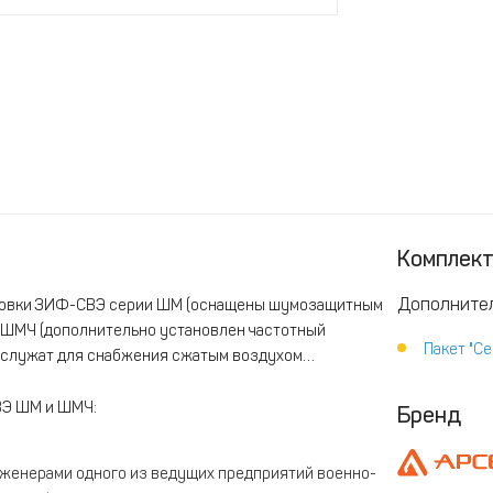
Комплек
Дополнител
новки ЗИФ-СВЭ серии ШМ (оснащены шумозащитным
 ШМЧ (дополнительно установлен частотный
Пакет "Се
 служат для снабжения сжатым воздухом
ВЭ ШМ и ШМЧ:
Бренд
нженерами одного из ведущих предприятий военно-