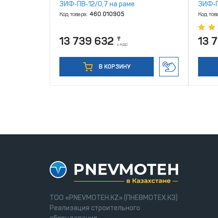
ЗИФ‑ПВ‑12/0,7 на раме
ЗИФ‑П
Код товара:
460.010905
Код тов
13 739 632
13 
₸
с НДС
В КОРЗИНУ
ТОО «PNEVMOTEH.KZ» (ПНЕВМОТЕХ.КЗ)
Реализация строительного