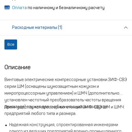
Оплата
по наличному и безналичному расчету
Расходные материалы (1)
Все
Описание
Винтовые электрические компрессорные установки ЗИФ-СВЭ
серии ШМ (оснащены шумозащитным кожухом и
микропроцессорным управлением) и ШМЧ (дополнительно
установлен частотный преобразователь частоты вращения
двигателя) служат для снабжения сжатым воздухом
Преимущества компрессорных станций ЗИФ-СВЭ ШМ и ШМЧ:
предприятий любого типа и размера.
Надежная конструкция, спроектированная инженерами
одного из ведущих предприятий военно-промышленного