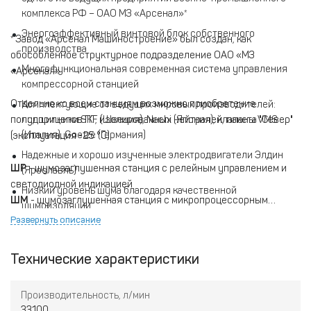
комплекса РФ – ОАО МЗ «Арсенал»*
Энергоэффективный винтовой блок собственного
* Завод «Арсенал Машиностроение» был создан, как
производства
обособленное структурное подразделение ОАО «МЗ
Многофункциональная современная система управления
«Арсенал»
компрессорной станцией
Отдельно ко всем станциям возможно приобретение
Комплектующие от ведущих мировых производителей:
полупприцепов ПТ, изолированных нейтралей, пакета "Север"
подшипники SKF (Швеция), Nachi (Япония), клапаны VMS
(Италия), Goetze (Германия)
(эксплуатация -25 °C)
Надежные и хорошо изученные электродвигатели Элдин
ШР
- шумозаглушенная станция с релейным управлением и
(Ярославль)
светодиодной индикацией
Низкий уровень шума благодаря качественной
ШМ
- шумозаглушенная станция с микропроцессорным
шумоизоляции
управлением и ЖК-дисплеем
Развернуть описание
​ШМЧ
- шумозаглушенная микропроцессорная станция с
частотным регулированием
Технические характеристики
Производительность, л/мин
33100