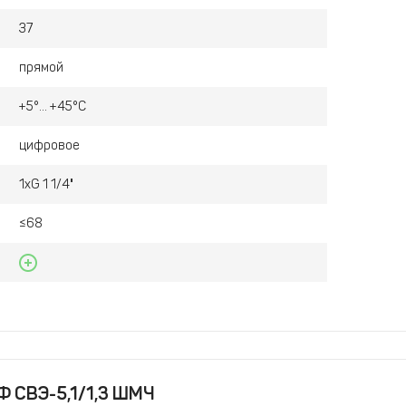
37
прямой
+5°... +45°С
цифровое
1хG 1 1/4"
≤68
Ф СВЭ-5,1/1,3 ШМЧ