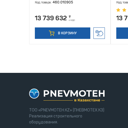
Код товара:
460.010905
Код тов
13 739 632
13 
₸
с НДС
В КОРЗИНУ
ТОО «PNEVMOTEH.KZ» (ПНЕВМОТЕХ.КЗ)
Реализация строительного
оборудования.