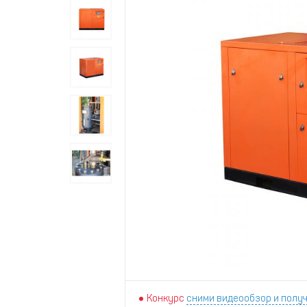
Конкурс
сними видеообзор и получ