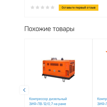
Оставьте первый отзыв
Похожие товары
ЗИФ
Компрессор дизельный
Компр
ЗИФ‑ПВ‑12/0,7 на раме
ЗИФ‑П