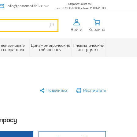
Обработка заявок
info@pnevmoteh.kz
пн-пт 09:00-20:00, сб-вс 11:00-20:00
Войти
Корзина
Бензиновые
Динамометрические
Пневматический
генераторы
гайковерты
инструмент
Поделиться
Распечатать
просу