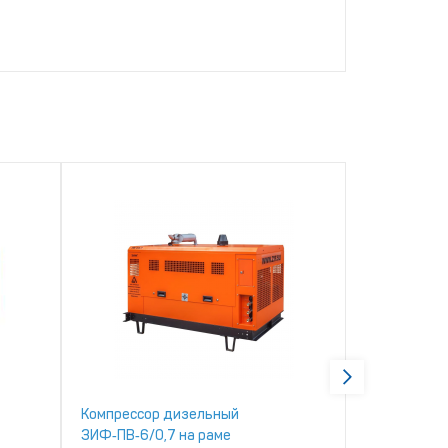
Компрессор дизельный
Компрессор
ЗИФ‑ПВ‑6/0,7 на раме
ЗИФ‑ПВ‑5/1,