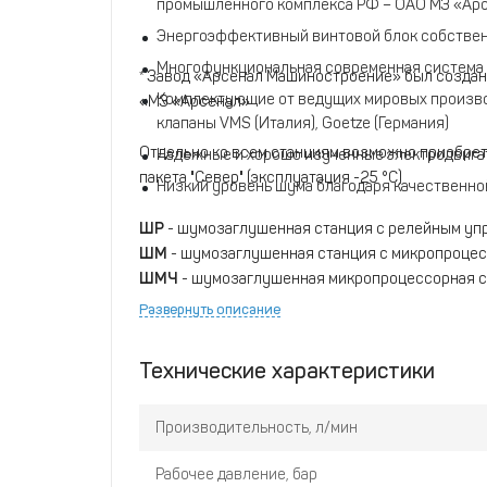
промышленного комплекса РФ – ОАО МЗ «Ар
Энергоэффективный винтовой блок собствен
Многофункциональная современная система
* Завод «Арсенал Машиностроение» был создан
Комплектующие от ведущих мировых производ
«МЗ «Арсенал»
клапаны VMS (Италия), Goetze (Германия)
Отдельно ко всем станциям возможно приобрет
Надежные и хорошо изученные электродвигат
пакета "Север" (эксплуатация -25 °C)
Низкий уровень шума благодаря качественн
ШР
- шумозаглушенная станция с релейным уп
ШМ
- шумозаглушенная станция с микропроце
​ШМЧ
- шумозаглушенная микропроцессорная с
Развернуть описание
Технические характеристики
Производительность, л/мин
Рабочее давление, бар