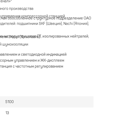
сенал»*
ного производства
 управления компрессорной станцией
, как обособленное структурное подразделение ОАО
ителей: подшипники SKF (Швеция), Nachi (Япония),
ение полупприцепов ПТ, изолированных нейтралей,
ели Элдин (Ярославль)
ой шумоизоляции
равлением и светодиодной индикацией
ссорным управлением и ЖК-дисплеем
танция с частотным регулированием
5100
13