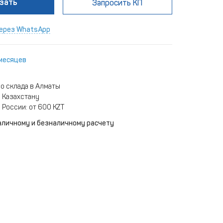
зать
Запросить КП
ерез WhatsApp
 месяцев
о склада в Алматы
 Казахстану
 России: от 600 KZT
аличному и безналичному расчету