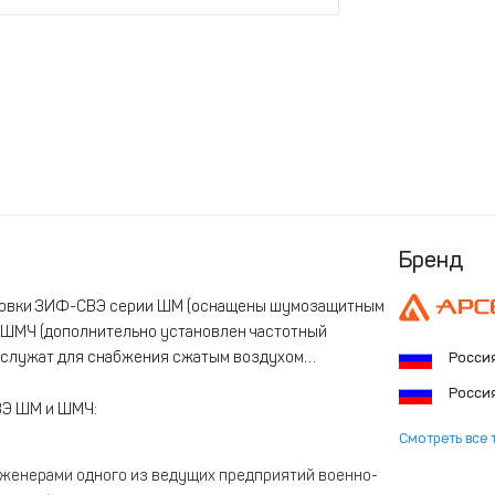
Бренд
новки ЗИФ-СВЭ серии ШМ (оснащены шумозащитным
 ШМЧ (дополнительно установлен частотный
 служат для снабжения сжатым воздухом
Росси
Росси
ВЭ ШМ и ШМЧ:
Смотреть все 
нженерами одного из ведущих предприятий военно-