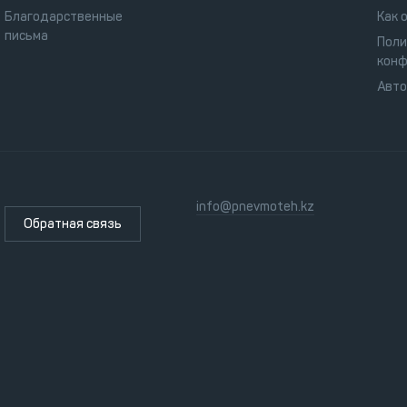
Благодарственные
Как 
письма
Поли
конф
Авт
info@pnevmoteh.kz
Обратная связь