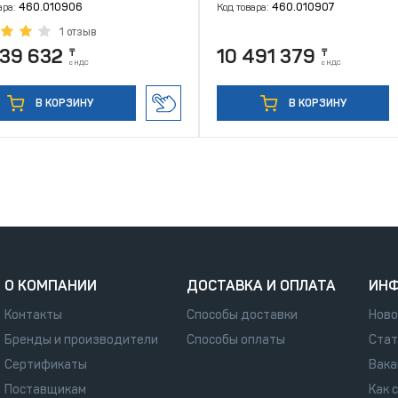
ара:
460.010906
Код товара:
460.010907
1 отзыв
739 632
10 491 379
₸
₸
с НДС
с НДС
В КОРЗИНУ
В КОРЗИНУ
О КОМПАНИИ
ДОСТАВКА И ОПЛАТА
ИН
Контакты
Способы доставки
Ново
Бренды и производители
Способы оплаты
Стат
Сертификаты
Вака
Поставщикам
Как 