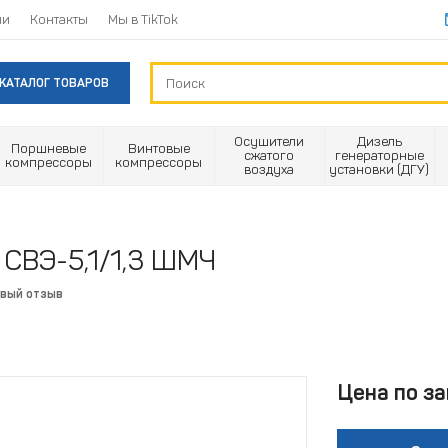
ии
Контакты
Мы в TikTok
КАТАЛОГ ТОВАРОВ
Осушители
Дизель
Поршневые
Винтовые
сжатого
генераторные
компрессоры
компрессоры
воздуха
установки (ДГУ)
СВЭ-5,1/1,3 ШМЧ
рвый отзыв
Цена по за