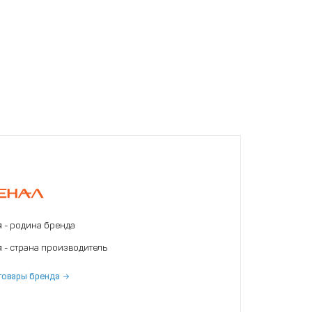
я
- родина бренда
я
- страна производитель
товары бренда