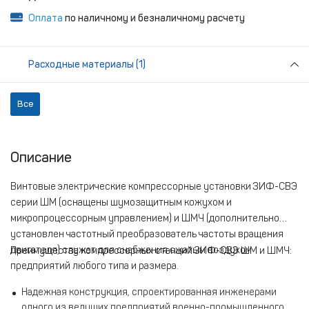
Оплата
по наличному и безналичному расчету
Расходные материалы (1)
Все
Описание
Винтовые электрические компрессорные установки ЗИФ-СВЭ
серии ШМ (оснащены шумозащитным кожухом и
микропроцессорным управлением) и ШМЧ (дополнительно
установлен частотный преобразователь частоты вращения
двигателя) служат для снабжения сжатым воздухом
Преимущества компрессорных станций ЗИФ-СВЭ ШМ и ШМЧ:
предприятий любого типа и размера.
Надежная конструкция, спроектированная инженерами
одного из ведущих предприятий военно-промышленного