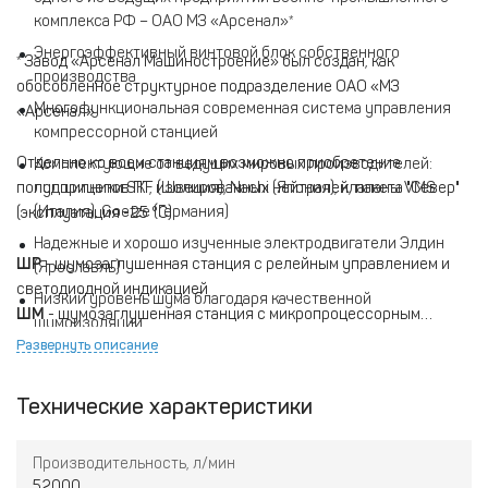
комплекса РФ – ОАО МЗ «Арсенал»*
Энергоэффективный винтовой блок собственного
* Завод «Арсенал Машиностроение» был создан, как
производства
обособленное структурное подразделение ОАО «МЗ
Многофункциональная современная система управления
«Арсенал»
компрессорной станцией
Отдельно ко всем станциям возможно приобретение
Комплектующие от ведущих мировых производителей:
полупприцепов ПТ, изолированных нейтралей, пакета "Север"
подшипники SKF (Швеция), Nachi (Япония), клапаны VMS
(Италия), Goetze (Германия)
(эксплуатация -25 °C)
Надежные и хорошо изученные электродвигатели Элдин
ШР
- шумозаглушенная станция с релейным управлением и
(Ярославль)
светодиодной индикацией
Низкий уровень шума благодаря качественной
ШМ
- шумозаглушенная станция с микропроцессорным
шумоизоляции
управлением и ЖК-дисплеем
Развернуть описание
​ШМЧ
- шумозаглушенная микропроцессорная станция с
частотным регулированием
Технические характеристики
Производительность, л/мин
52000