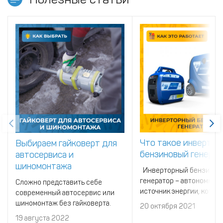
Что такое инвертор
Выбираем гайковерт для
бензиновый генерат
автосервиса и
шиномонтажа
Инверторный бензинов
генератор – автономный
Сложно представить себе
источник энергии, котор
современный автосервис или
позволит получить
шиномонтаж без гайковерта.
20 октября 2021
электричество на природ
19 августа 2022
обесточенном здании.