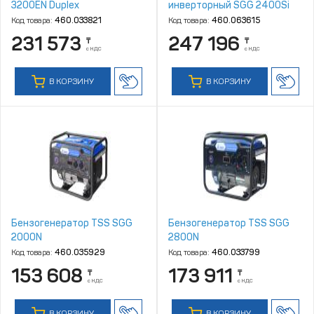
3200EN Duplex
инверторный SGG 2400Si
Код товара:
460.033821
Код товара:
460.063615
231 573
247 196
₸
₸
с НДС
с НДС
В КОРЗИНУ
В КОРЗИНУ
Бензогенератор TSS SGG
Бензогенератор TSS SGG
2000N
2800N
Код товара:
460.035929
Код товара:
460.033799
153 608
173 911
₸
₸
с НДС
с НДС
В КОРЗИНУ
В КОРЗИНУ