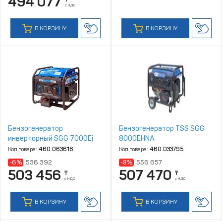
494 077
с НДС
В КОРЗИНУ
В КОРЗИНУ
Бензогенератор
Бензогенератор TSS SGG
инверторный SGG 7000Ei
8000EHNA
Код товара:
460.063616
Код товара:
460.033795
-6%
536 392
-8%
556 657
503 456
507 470
₸
₸
с НДС
с НДС
В КОРЗИНУ
В КОРЗИНУ