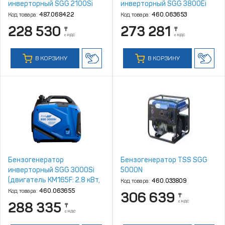
инверторный SGG 2100Si
инверторный SGG 3800Ei
Код товара:
487.068422
Код товара:
460.063653
228 530
273 281
₸
₸
с НДС
с НДС
В КОРЗИНУ
В КОРЗИНУ
Бензогенератор
Бензогенератор TSS SGG
инверторный SGG 3000Si
5000N
(двигатель KM165F: 2.8 кВт,
Код товара:
460.033809
3600об/мин, 4.5л/с)
Код товара:
460.063655
306 639
₸
с НДС
288 335
₸
с НДС