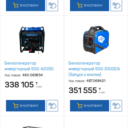
В КОРЗИНУ
В КОРЗИНУ
Бензогенератор
Бензогенератор
инверторный SGG 4200Ei
инверторный SGG 3000ESi
(Запуск с кнопки)
Код товара:
460.063654
Код товара:
487.068421
338 105
₸
с НДС
351 555
₸
с НДС
В КОРЗИНУ
В КОРЗИНУ