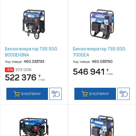
Бензогенератор TSS SGG
Бензогенератор TSS SGG
8000EH3NA
7000EA
Код товара:
460.033793
Код товара:
460.033790
546 941
-8%
573 006
₸
с НДС
522 376
₸
с НДС
В КОРЗИНУ
В КОРЗИНУ