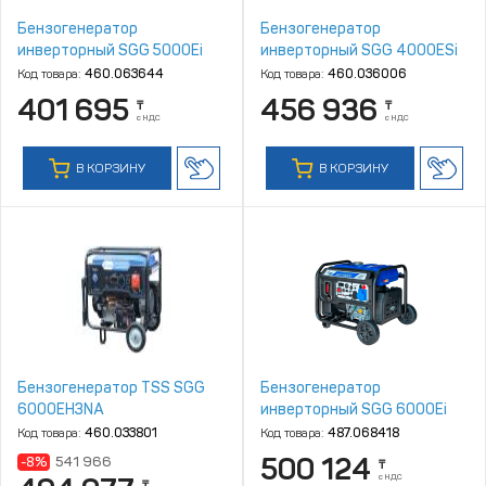
Бензогенератор
Бензогенератор
инверторный SGG 5000Ei
инверторный SGG 4000ESi
Код товара:
460.063644
Код товара:
460.036006
401 695
456 936
₸
₸
с НДС
с НДС
В КОРЗИНУ
В КОРЗИНУ
Бензогенератор TSS SGG
Бензогенератор
6000EH3NA
инверторный SGG 6000Ei
Код товара:
460.033801
Код товара:
487.068418
500 124
-8%
541 966
₸
с НДС
₸