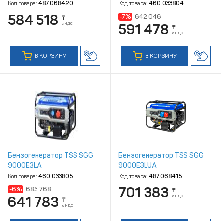
Код товара:
487.068420
Код товара:
460.033804
584 518
-7%
642 046
₸
с НДС
591 478
₸
с НДС
В КОРЗИНУ
В КОРЗИНУ
Бензогенератор TSS SGG
Бензогенератор TSS SGG
9000E3LA
9000E3LUA
Код товара:
460.033805
Код товара:
487.068415
701 383
-6%
683 768
₸
с НДС
641 783
₸
с НДС