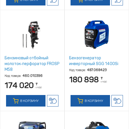
Бензиновый отбойный
Бензогенератор
молоток‑перфоратор FROSP
инверторный SGG 1400Si
М58
Код товара:
487.068423
Код товара:
460.010396
180 898
₸
с НДС
174 020
₸
с НДС
В КОРЗИНУ
В КОРЗИНУ