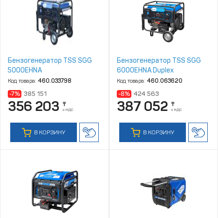
Бензогенератор TSS SGG
Бензогенератор TSS SGG
5000EHNA
6000EHNA Duplex
Код товара:
460.033798
Код товара:
460.063620
-7%
385 151
-8%
424 563
356 203
387 052
₸
₸
с НДС
с НДС
В КОРЗИНУ
В КОРЗИНУ