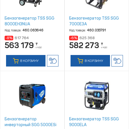
Бензогенератор TSS SGG
Бензогенератор TSS SGG
8000EH3NUA
7000E3A
Код товара:
460.063646
Код товара:
460.033791
-8%
617 764
-6%
625 368
563 179
582 273
₸
₸
с НДС
с НДС
В КОРЗИНУ
В КОРЗИНУ
Бензогенератор
Бензогенератор TSS SGG
инверторный SGG 5000ESi
9000ELA