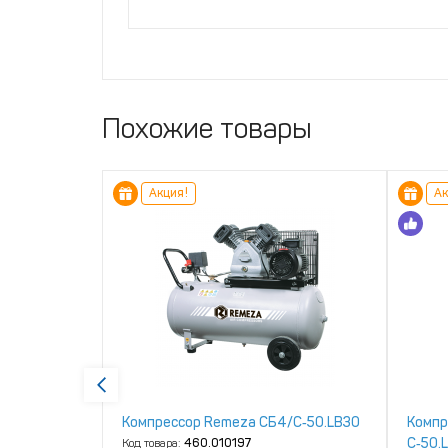
Похожие товары
Акция!
Ак
4/
Компрессор Remeza СБ4/С‑50.LB30
Компр
С‑50.
Код товара:
460.010197