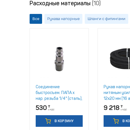
Расходные материалы
(10)
Все
Рукава напорные
Шланги с фитингами
Соединение
Рукав напорн
быстросъем. ПАПА х
нитяным уси
нар. резьба 1/4" (сталь),
12х20 мм (16 
ECO (AS-M/MT14)
10362-2017
530
9 218
₸
₸
с НДС
с НДС
В КОРЗИНУ
В К