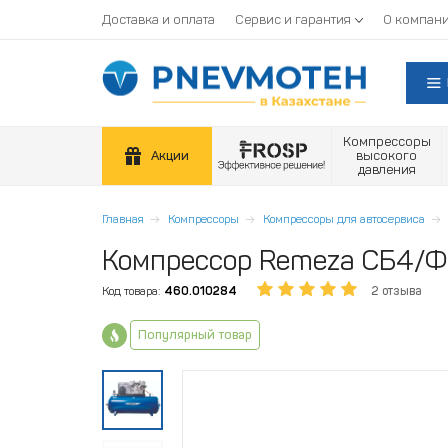
Доставка и оплата
Сервис и гарантия
О компан
Компрессоры
Акции
высокого
давления
Главная
Компрессоры
Компрессоры для автосервиса
Компрессор Remeza СБ4/Ф
Код товара:
460.010284
2 отзыва
Популярный товар