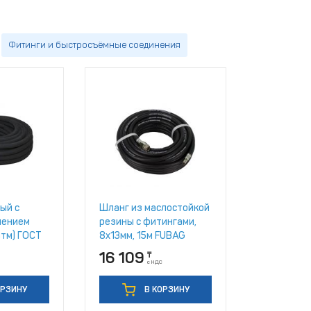
Фитинги и быстросъёмные соединения
ый с
Шланг из маслостойкой
лением
резины с фитингами,
атм) ГОСТ
8x13мм, 15м FUBAG
[170106]
16 109
₸
с НДС
ОРЗИНУ
В КОРЗИНУ