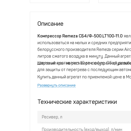
Описание
Компрессор Remeza СБ4/Ф-500.LT100-11.0
явл
использоваться на малых и средних предприяти
белорусского производителя Remeza серии Airc
литров сжатого воздуха в минуту. Данный агрега
давление составляет 10 атмосфер. Оборудован
Шаровый кран на ресивере с внутренней резьбо
для защиты от перегрева с последующим автом
Купить данный агрегат по приемлемой цене в М
Развернуть описание
Технические характеристики
Ресивер, л
Производительность (вход/выход), л/мин