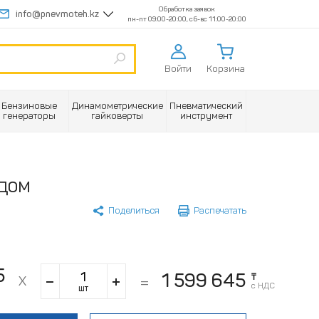
Обработка заявок
info@pnevmoteh.kz
пн-пт 09:00-20:00, сб-вс 11:00-20:00
Войти
Корзина
Бензиновые
Динамометрические
Пневматический
генераторы
гайковерты
инструмент
дом
Поделиться
Распечатать
5
1 599 645
₸
с НДС
шт