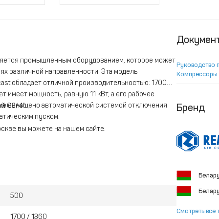
Докумен
яется промышленным оборудованием, которое может
Руководство 
ях различной направленности. Эта модель
Компрессоры 
ast обладает отличной производительностью: 1700
т имеет мощность, равную 11 кВт, а его рабочее
ие оснащено автоматической системой отключения
й G3/4".
Бренд
атическим пуском.
оскве вы можете на нашем сайте.
Белар
Белар
500
Смотреть все 
1700 / 1360