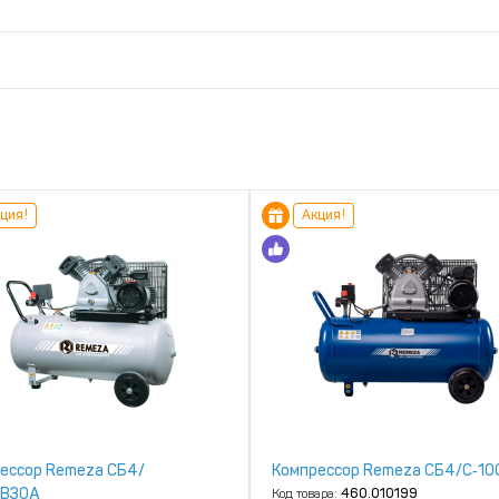
ция!
Акция!
ессор Remeza СБ4/
Компрессор Remeza СБ4/С‑10
LB30A
Код товара:
460.010199