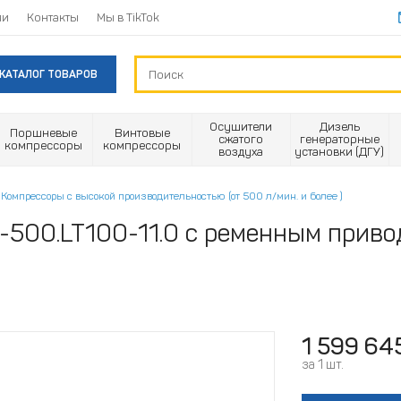
ии
Контакты
Мы в TikTok
КАТАЛОГ ТОВАРОВ
Осушители
Дизель
Поршневые
Винтовые
сжатого
генераторные
компрессоры
компрессоры
воздуха
установки (ДГУ)
Компрессоры с высокой производительностью (от 500 л/мин. и более )
-500.LT100-11.0 с ременным приво
1 599 64
за 1 шт.