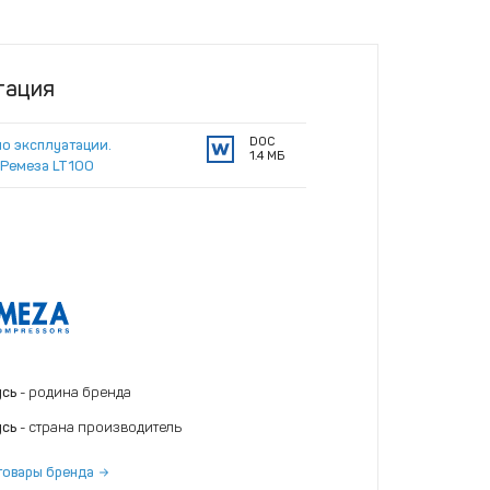
тация
DOC
по эксплуатации.
1.4 МБ
Ремеза LT100
усь
- родина бренда
усь
- страна производитель
товары бренда