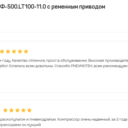
Ф-500.LT100-11.0 с ременным приводом
году. Качество отличное, прост в обслуживании. Высокая производите
абот. Остались всем довольны. Спасибо PNEVMOTEH, всем рекомендуем.
 краскопультом и пневмодрелью. Компрессор очень надежный, за 2 го
мпрессорами он лучший