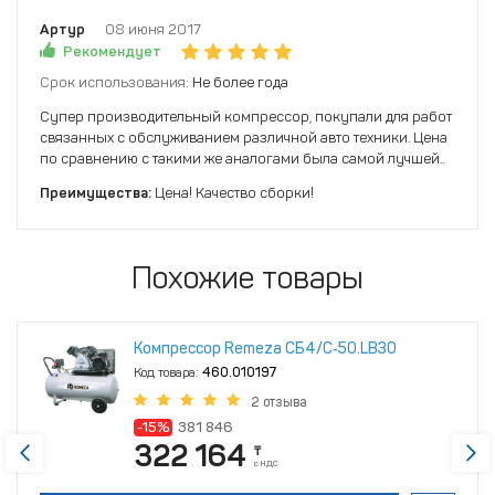
Артур
08 июня 2017
Рекомендует
Срок использования:
Не более года
Супер производительный компрессор, покупали для работ
связанных с обслуживанием различной авто техники. Цена
по сравнению с такими же аналогами была самой лучшей..
Преимущества:
Цена! Качество сборки!
Похожие товары
Компрессор Remeza СБ4/С‑50.LB30
Код товара:
460.010197
2 отзыва
-15%
381 846
322 164
₸
с НДС