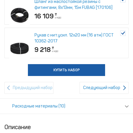
Шланг из маслостойкой резины с
КУПИТЬ НАБОР
КУПИТЬ НАБОР
КУПИТЬ НАБОР
КУПИТЬ НАБОР
фитингами, 8x13мм, 15м FUBAG [170106]
16 109
₸
с НДС
Рукав с нит.усил. 12х20 мм (16 атм) ГОСТ
10362-2017
9 218
₸
с НДС
КУПИТЬ НАБОР
Предыдущий набор
Следующий набор
Расходные материалы (10)
Описание