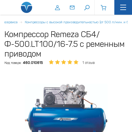
втосервиса
Компрессоры с высокой производительностью (от 500 л/мин. и бол
Компрессор Remeza СБ4/
Ф-500.LT100/16-7.5 с ременным
приводом
Код товара:
460.010615
1 отзыв